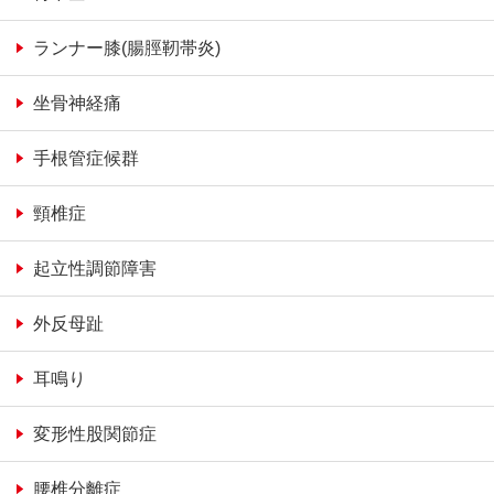
ランナー膝(腸脛靭帯炎)
坐骨神経痛
手根管症候群
頸椎症
起立性調節障害
外反母趾
耳鳴り
変形性股関節症
腰椎分離症