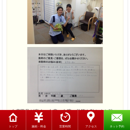
右肩甲骨が痛く、右肩、右腕、首筋を動かすと強い
痛みで日常生活を送るのが辛かったのですが、えな
み整骨院に通い始めて丸３ヶ月痛みは全く消え、体
トップ
施術・料金
営業時間
アクセス
ネット予約