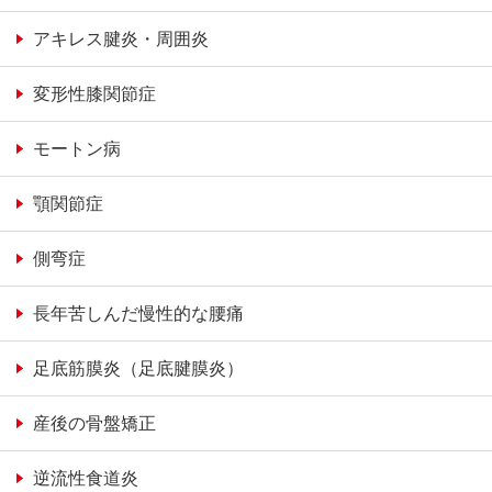
アキレス腱炎・周囲炎
変形性膝関節症
モートン病
顎関節症
側弯症
長年苦しんだ慢性的な腰痛
足底筋膜炎（足底腱膜炎）
産後の骨盤矯正
逆流性食道炎