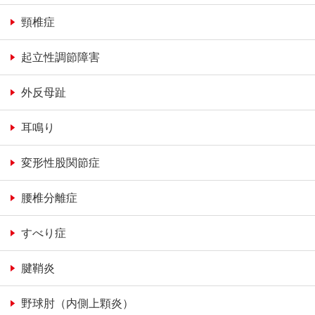
頸椎症
起立性調節障害
外反母趾
耳鳴り
変形性股関節症
腰椎分離症
すべり症
腱鞘炎
野球肘（内側上顆炎）