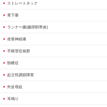
ストレートネック
胃下垂
ランナー膝(腸脛靭帯炎)
坐骨神経痛
手根管症候群
頸椎症
起立性調節障害
外反母趾
耳鳴り