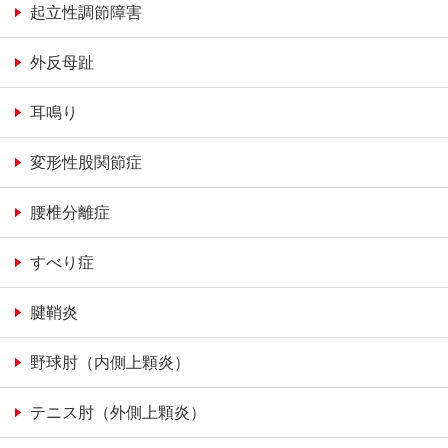
起立性調節障害
外反母趾
耳鳴り
変形性股関節症
腰椎分離症
すべり症
腱鞘炎
野球肘（内側上顆炎）
テニス肘（外側上顆炎）